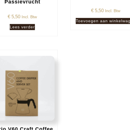
Passievrucht
€
5,50
Incl. Btw
€
5,50
Incl. Btw
Toevoegen aan winkelwa
Lees verder
io V60 Craft Coffee