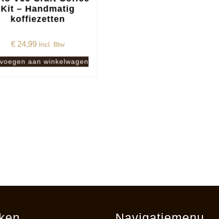
Kit – Handmatig
koffiezetten
€
24,99
Incl. Btw
voegen aan winkelwagen
ken
Navigatiemenu