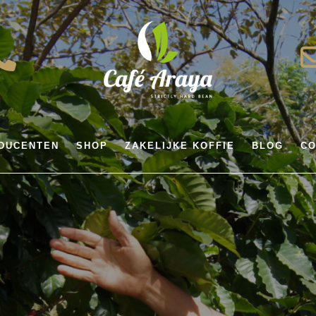
DUCENTEN
SHOP
ZAKELIJKE KOFFIE
BLOG
CO
ecte handel, va