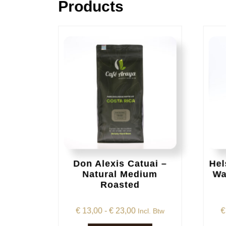
Products
Don Alexis Catuai –
Hel
Natural Medium
Wa
Roasted
Prijsklasse:
€
13,00
-
€
23,00
€
Incl. Btw
€ 13,00
Dit