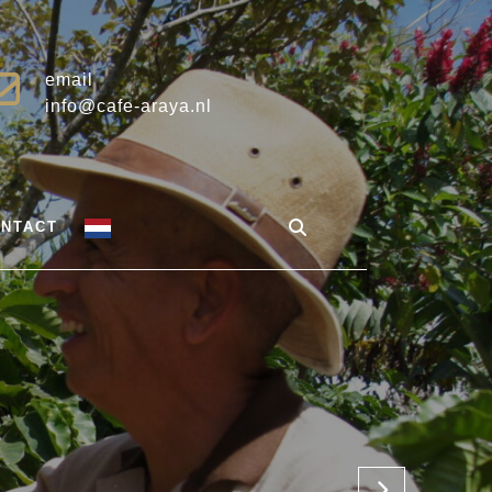
email
info@cafe-araya.nl
NTACT
n de