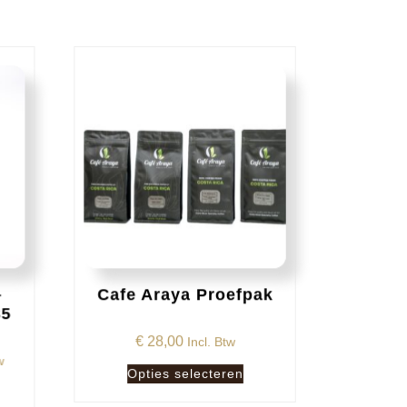
–
Cafe Araya Proefpak
85
€
28,00
Incl. Btw
asse:
w
Dit
Opties selecteren
product