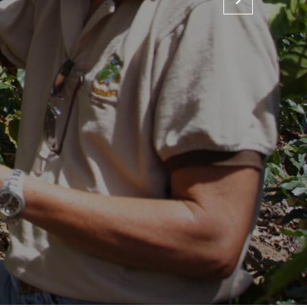
Next
pje