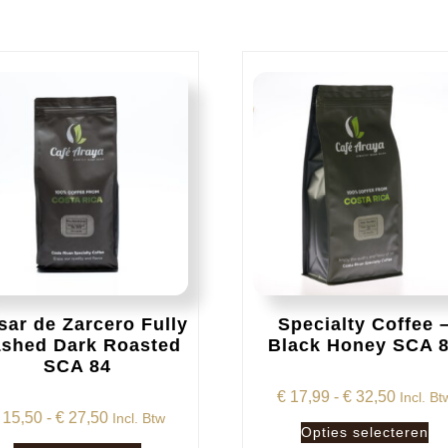
sar de Zarcero Fully
Specialty Coffee 
shed Dark Roasted
Black Honey SCA 
SCA 84
Prijskl
€
17,99
-
€
32,50
Incl. Bt
Prijsklasse:
15,50
-
€
27,50
Incl. Btw
€ 17,99
Dit
Opties selecteren
€ 15,50
tot
Dit