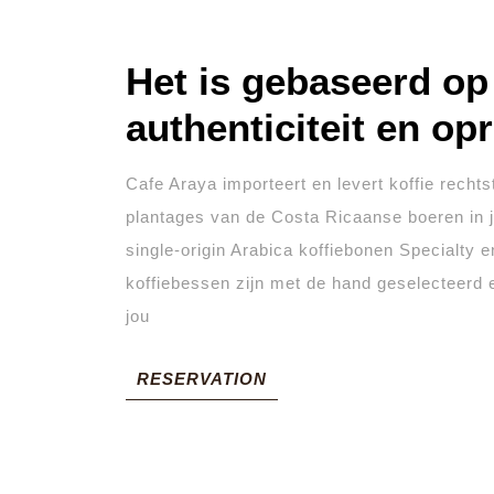
Het is gebaseerd op 
authenticiteit en op
Cafe Araya importeert en levert koffie recht
plantages van de Costa Ricaanse boeren in j
single-origin Arabica koffiebonen Specialty 
koffiebessen zijn met de hand geselecteerd 
jou
RESERVATION
RESERVATION