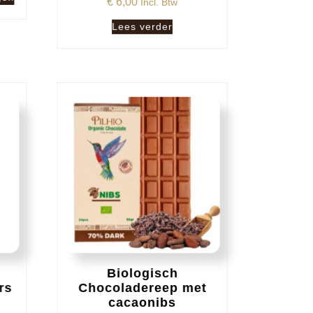
€
6,00
Incl. Btw
Lees verder
Biologisch
rs
Chocoladereep met
cacaonibs