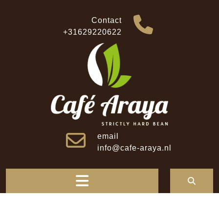
Skip
to
Contact
content
+31629220622
email
info@cafe-araya.nl
Open
Button