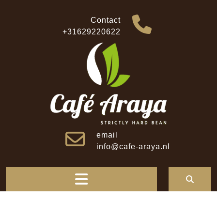
Skip
to
Contact
content
+31629220622
email
info@cafe-araya.nl
Open
Button