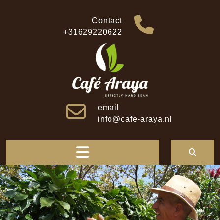
Skip
to
Contact
content
+31629220622
email
info@cafe-araya.nl
Open
Button